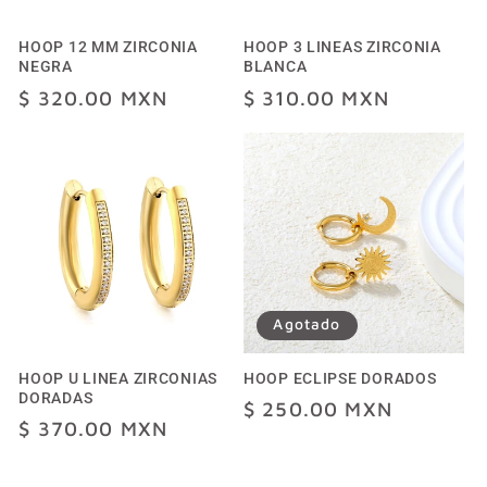
HOOP 12 MM ZIRCONIA
HOOP 3 LINEAS ZIRCONIA
NEGRA
BLANCA
Precio
$ 320.00 MXN
Precio
$ 310.00 MXN
habitual
habitual
Agotado
HOOP U LINEA ZIRCONIAS
HOOP ECLIPSE DORADOS
DORADAS
Precio
$ 250.00 MXN
Precio
$ 370.00 MXN
habitual
habitual