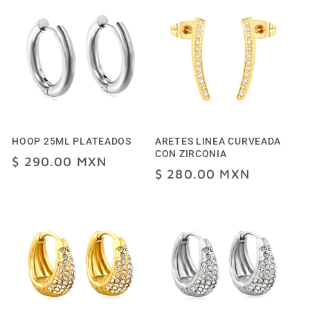
HOOP 25ML PLATEADOS
ARETES LINEA CURVEADA
CON ZIRCONIA
Precio
$ 290.00 MXN
Precio
$ 280.00 MXN
habitual
habitual