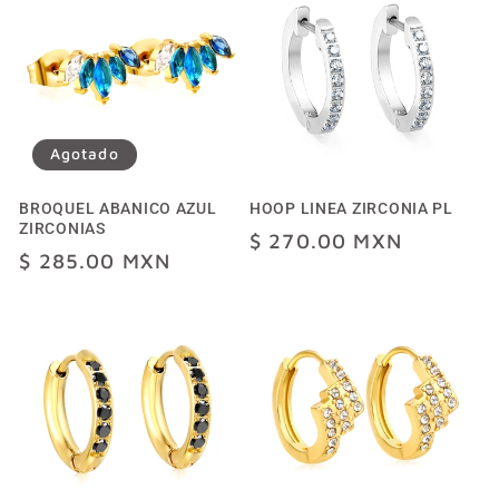
Agotado
BROQUEL ABANICO AZUL
HOOP LINEA ZIRCONIA PL
ZIRCONIAS
Precio
$ 270.00 MXN
Precio
$ 285.00 MXN
habitual
habitual