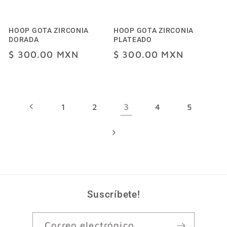
HOOP GOTA ZIRCONIA
HOOP GOTA ZIRCONIA
DORADA
PLATEADO
Precio
$ 300.00 MXN
Precio
$ 300.00 MXN
habitual
habitual
3
1
2
4
5
Suscríbete!
Correo electrónico