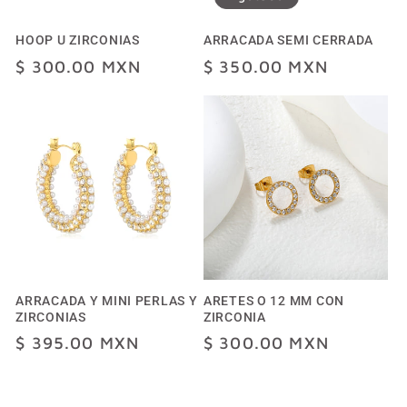
HOOP U ZIRCONIAS
ARRACADA SEMI CERRADA
Precio
$ 300.00 MXN
Precio
$ 350.00 MXN
habitual
habitual
ARRACADA Y MINI PERLAS Y
ARETES O 12 MM CON
ZIRCONIAS
ZIRCONIA
Precio
$ 395.00 MXN
Precio
$ 300.00 MXN
habitual
habitual