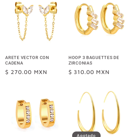
c
i
ó
n
ARETE VECTOR CON
HOOP 3 BAGUETTES DE
CADENA
ZIRCONIAS
:
Precio
$ 270.00 MXN
Precio
$ 310.00 MXN
habitual
habitual
Agotado