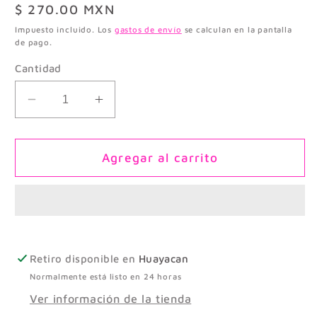
Precio
$ 270.00 MXN
habitual
Impuesto incluido. Los
gastos de envío
se calculan en la pantalla
de pago.
Cantidad
Reducir
Aumentar
cantidad
cantidad
para
para
ARETE
ARETE
Agregar al carrito
DOS
DOS
CORAZONES
CORAZONES
CON
CON
ZIRCONIA
ZIRCONIA
Retiro disponible en
Huayacan
Normalmente está listo en 24 horas
Ver información de la tienda