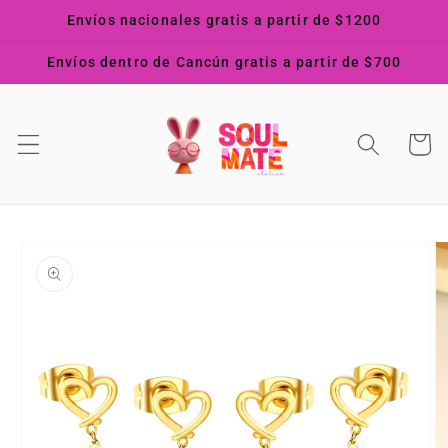
Ir
Envíos nacionales gratis a partir de $1200
directamente
al contenido
Envíos dentro de Cancún gratis a partir de $700
Carrito
Ir
directamente
a la
información
del producto