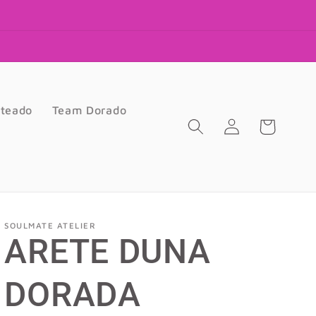
ateado
Team Dorado
Iniciar
Carrito
sesión
SOULMATE ATELIER
ARETE DUNA
DORADA