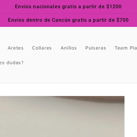
Envíos nacionales gratis a partir de $1200
Envíos dentro de Cancún gratis a partir de $700
Aretes
Collares
Anillos
Pulseras
Team Pl
es dudas?