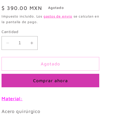
Precio
$ 390.00 MXN
Agotado
habitual
Impuesto incluido. Los
gastos de envío
se calculan en
la pantalla de pago.
Cantidad
Reducir
Aumentar
cantidad
cantidad
para
para
ARETE
ARETE
Agotado
DUNA
DUNA
DORADA
DORADA
Comprar ahora
Material:
Acero quirúrgico