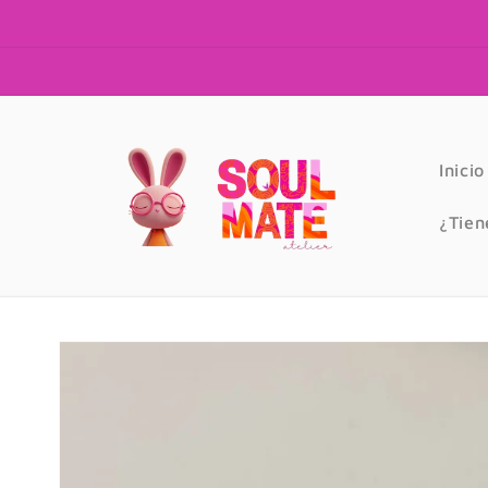
Ir
directamente
al contenido
Inicio
¿Tien
Ir
directamente
a la
información
del producto